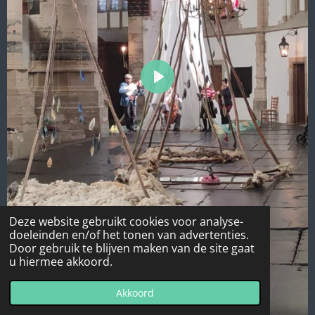
P
l
a
y
Deze website gebruikt cookies voor analyse-
doeleinden en/of het tonen van advertenties.
Door gebruik te blijven maken van de site gaat
u hiermee akkoord.
Akkoord