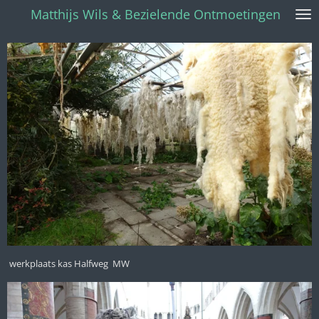
Matthijs Wils & Bezielende Ontmoetingen
Ga
direct
naar
de
hoofdinhoud
werkplaats kas Halfweg MW